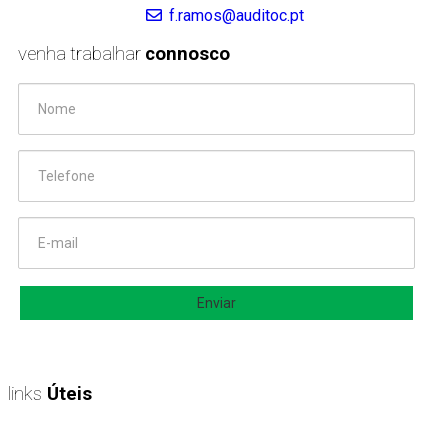
f.ramos@auditoc.pt
venha trabalhar
connosco
Anexe aqui o seu curriculum vitae (pdf)
*
links
Úteis