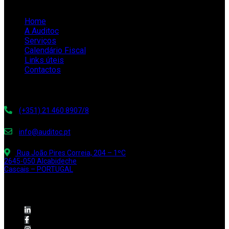
Links rápidos
Home
A Auditoc
Serviços
Calendário Fiscal
Links úteis
Contactos
Contacte-nos
(+351) 21 460 8907/8
info@auditoc.pt
Rua João Pires Correia, 204 – 1ºC
2645-050 Alcabideche
Cascais – PORTUGAL
Siga-nos