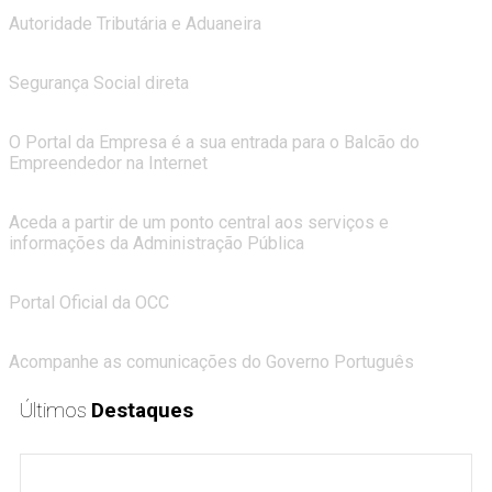
PORTAL das FINANÇAS
Autoridade Tributária e Aduaneira
PORTAL da SEGURANÇA SOCIAL
Segurança Social direta
PORTAL da EMPRESA
O Portal da Empresa é a sua entrada para o Balcão do
Empreendedor na Internet
PORTAL do CIDADÃO
Aceda a partir de um ponto central aos serviços e
informações da Administração Pública
ORDEM dos CONTABILISTAS CERTIFICADOS
Portal Oficial da OCC
REPÚBLICA PORTUGUESA
Acompanhe as comunicações do Governo Português
Últimos
Destaques