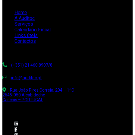
Links rápidos
Home
A Auditoc
Serviços
Calendário Fiscal
Links úteis
Contactos
Contacte-nos
(+351) 21 460 8907/8
info@auditoc.pt
Rua João Pires Correia, 204 – 1ºC
2645-050 Alcabideche
Cascais – PORTUGAL
Siga-nos