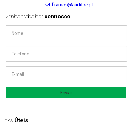
f.ramos@auditoc.pt
venha trabalhar
connosco
Anexe aqui o seu curriculum vitae (pdf)
*
links
Úteis