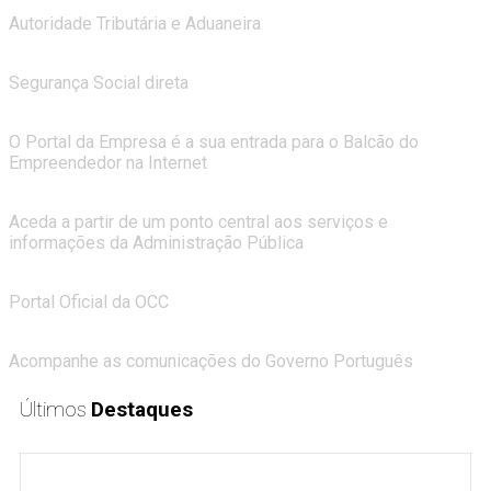
PORTAL das FINANÇAS
Autoridade Tributária e Aduaneira
PORTAL da SEGURANÇA SOCIAL
Segurança Social direta
PORTAL da EMPRESA
O Portal da Empresa é a sua entrada para o Balcão do
Empreendedor na Internet
PORTAL do CIDADÃO
Aceda a partir de um ponto central aos serviços e
informações da Administração Pública
ORDEM dos CONTABILISTAS CERTIFICADOS
Portal Oficial da OCC
REPÚBLICA PORTUGUESA
Acompanhe as comunicações do Governo Português
Últimos
Destaques